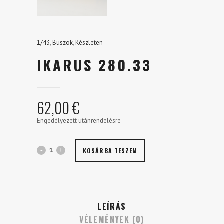
1/43
,
Buszok
,
Készleten
IKARUS 280.33
62,00
€
Engedélyezett utánrendelésre
Ikarus
KOSÁRBA TESZEM
280.33
quantity
LEÍRÁS
VÉLEMÉNYEK (0)