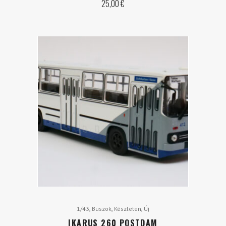
25,00
€
,
,
,
1/43
Buszok
Készleten
Új
IKARUS 260 POSTDAM