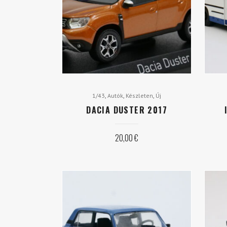
,
,
,
1/43
Autók
Készleten
Új
DACIA DUSTER 2017
20,00
€