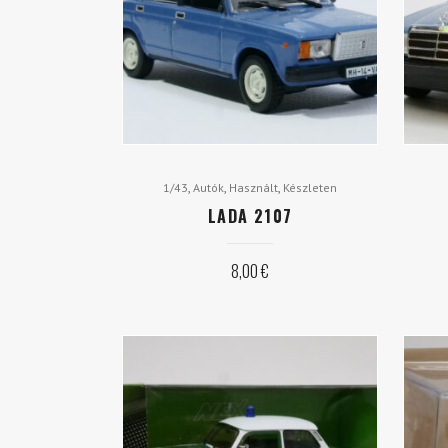
,
,
,
1/43
Autók
Használt
Készleten
LADA 2107
8,00
€