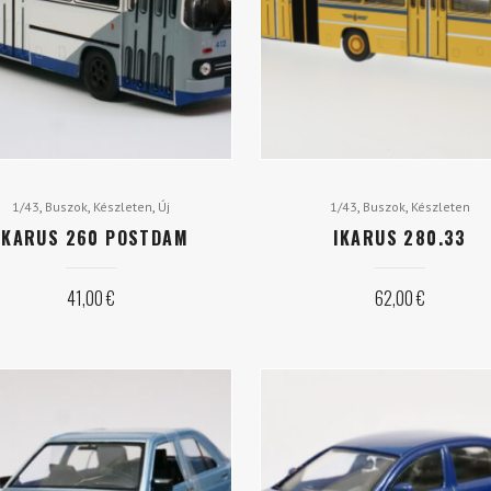
,
,
,
,
,
1/43
Buszok
Készleten
Új
1/43
Buszok
Készleten
IKARUS 260 POSTDAM
IKARUS 280.33
41,00
€
62,00
€